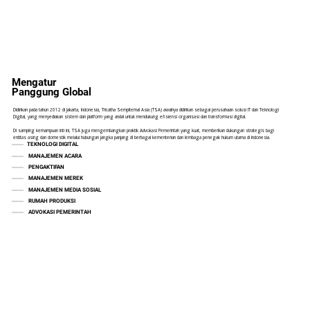
Mengatur
Panggung Global
Didirikan pada tahun 2012 di Jakarta, Indonesia, Tricatha Sempiternal Asia (TSA) awalnya didirikan sebagai perusahaan solusi IT dan Teknologi
Digital, yang menyediakan sistem dan platform yang andal untuk mendukung efisiensi organisasi dan transformasi digital.
Di samping kemampuan inti ini, TSA juga mengembangkan praktik Advokasi Pemerintah yang kuat, memberikan dukungan strategis bagi
entitas asing dan domestik melalui hubungan jangka panjang di berbagai kementerian dan lembaga penegak hukum utama di Indonesia.
TEKNOLOGI DIGITAL
MANAJEMEN ACARA
PENGAKTIFAN
MANAJEMEN MEREK
MANAJEMEN MEDIA SOSIAL
RUMAH PRODUKSI
ADVOKASI PEMERINTAH