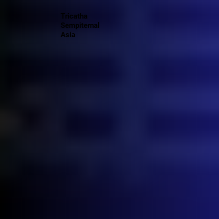
Tricatha
Sempiternal
Asia