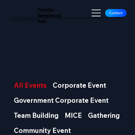
Tricatha
Contact
Sempiternal
Temukan acara-acara terbaru yang telah berhasil kami selenggarakan, yang menampilkan konsep-konsep inovatif, pelaksanaan yang lancar,
PERIS
PERIS
Asia
dan pengalaman yang berkesan.
All Events
Corporate Event
Government Corporate Event
Team Building
MICE
Gathering
Community Event